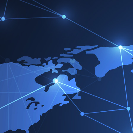
Victorreinz.com
>
Partner
>
Vertriebspartner