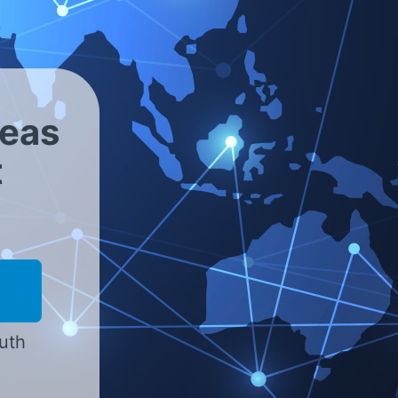
äsenz
<< Eine Ebene zurück
reas
t
outh