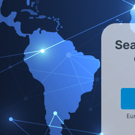
Vertriebspartner - Weltw
Asien - Indonesien
Sea
bitte wählen
Eur