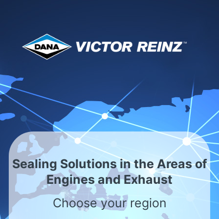
Vertriebspartner -
Weltweites Netzwerk
mit lokaler Präsenz
Sealing Solutions in the Areas of
Europa
Engines and Exhaust
<< Eine Ebene zurück
Choose your region
bitte wählen