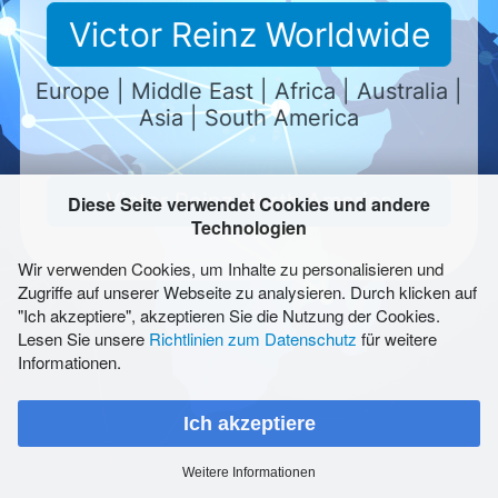
Victor Reinz Worldwide
Europe | Middle East | Africa | Australia |
Asia | South America
Impressum
AGB
Benutzung
Meldeformular (LkSG)
Victor Reinz North America
Diese Seite verwendet Cookies und andere
Datenschutz
Technologien
Sitemap
Cookies
Wir verwenden Cookies, um Inhalte zu personalisieren und
© 2026 Dana Limited
Zugriffe auf unserer Webseite zu analysieren. Durch klicken auf
"Ich akzeptiere", akzeptieren Sie die Nutzung der Cookies.
Lesen Sie unsere
Richtlinien zum Datenschutz
für weitere
Informationen.
Ich akzeptiere
Weitere Informationen