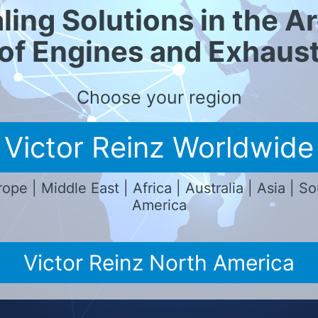
ling Solutions in the A
of Engines and Exhaus
Choose your region
Sprache
Victor Reinz Worldwide
deutsc
ope | Middle East | Africa | Australia | Asia | S
America
Victor Reinz North America
Sprache
deutsc
nnraumdichtringe