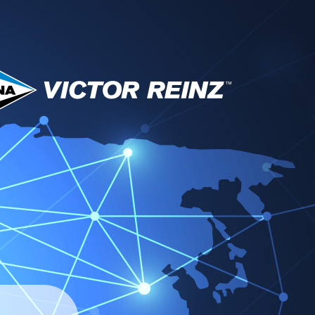
Service & Downloads
Partner
News
Kontakt
or Reinz EMEA
Region wechseln