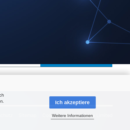
Download
h
ch
n.
Ich akzeptiere
schutz
Sitemap
Cookies
© 2026 Dana Limited
Weitere Informationen