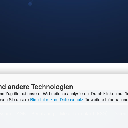
Sprache
für die Praxis
deutsc
e Motorabdichtung
nd andere Technologien
d Zugriffe auf unserer Webseite zu analysieren. Durch klicken auf "I
Lesen Sie unsere
Richtlinien zum Datenschutz
für weitere Informatione
essum
AGB
Benutzung
Meldeformular (LkSG)
Daten