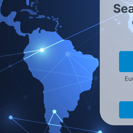
Sea
Broschüren
Just seal it!
Eur
Dichtungssortiment Bre