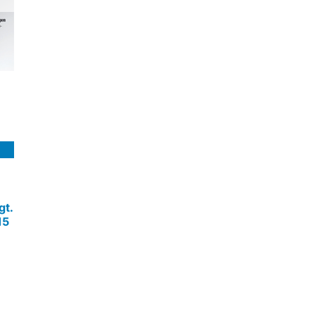
gt.
15