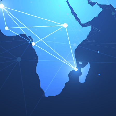
Zylinderkopfdichtungen
orenkonzepte
 Emissionen senken.
ie Anforderungen an
ücke und
 Stress.
MLS-
 ersten MLS-
Heute sind diese
eltweit bei der
Typische 3-lagige MLS-
epte.
Zylinderkopfdichtung mit Deckblech
Aktivlage mit Wellen-Stopper und
hl