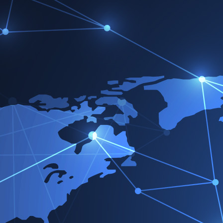
Victorreinz.com
>
Service & Downloads
>
Praxisinformati
Bauteiloberflächen