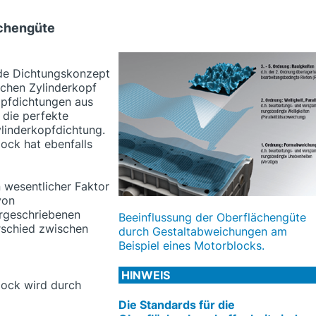
ächengüte
de Dichtungskonzept
schen Zylinderkopf
opfdichtungen aus
 die perfekte
Zylinderkopfdichtung.
ock hat ebenfalls
 wesentlicher Faktor
von
orgeschriebenen
Beeinflussung der Oberflächengüte
rschied zwischen
durch Gestaltabweichungen am
Beispiel eines Motorblocks.
HINWEIS
lock wird durch
Die Standards für die