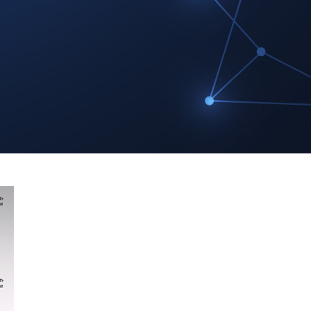
ge
ser