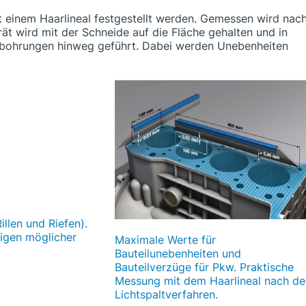
 einem Haarlineal festgestellt werden. Gemessen wird nac
ät wird mit der Schneide auf die Fläche gehalten und in
nbohrungen hinweg geführt. Dabei werden Unebenheiten
llen und Riefen).
igen möglicher
Maximale Werte für
Bauteilunebenheiten und
Bauteilverzüge für Pkw. Praktische
Messung mit dem Haarlineal nach d
Lichtspaltverfahren.