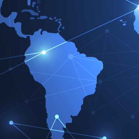
Mehr-Lagen-Stahl (MLS)-
Innovative Dichtungssysteme für neue Mot
Richtungsweisende Trends
Drehmoment und Leistung steigern, Verbrauch und
Die Entwicklungsziele im Motorenbau bestimmen d
moderne Dichtungssysteme. Immer höhere Zünddr
Temperaturen setzen Zylinderkopfdichtungen unter
Die Lösung:
Mehr-Lagen-Stahl-Zylinderkopfdichtungen – kurz 
Zylinderkopfdichtungen.
Bereits 1992 realisierte Dana Sealing Products die
Zylinderkopfdichtungen bis zur Serienproduktion. 
Dichtungen Standard und unterstützen Entwickler w
erfolgreichen Umsetzung innovativer Motorenkonz
Höheres Abdichtpotenzial durch Mehr-Lagen-Sta