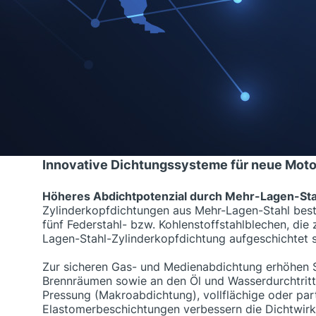
Zylinderkopfdichtungen aus Mehr-Lagen-Stahl best
fünf Federstahl- bzw. Kohlenstoffstahlblechen, die 
Lagen-Stahl-Zylinderkopfdichtung aufgeschichtet s
Zur sicheren Gas- und Medienabdichtung erhöhen 
Brennräumen sowie an den Ölund Wasserdurchtritte
Pressung (Makroabdichtung), vollflächige oder part
Elastomerbeschichtungen verbessern die Dichtwirk
(Mikroabdichtung).
Innovative Dichtungssysteme für neue Mot
Höheres Abdichtpotenzial durch Mehr-Lagen-Sta
Zylinderkopfdichtungen aus Mehr-Lagen-Stahl best
fünf Federstahl- bzw. Kohlenstoffstahlblechen, die 
Lagen-Stahl-Zylinderkopfdichtung aufgeschichtet s
Zur sicheren Gas- und Medienabdichtung erhöhen 
Brennräumen sowie an den Öl und Wasserdurchtritt
Pressung (Makroabdichtung), vollflächige oder part
Elastomerbeschichtungen verbessern die Dichtwirk