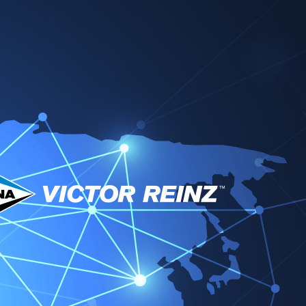
Service & Downloads
Partner
News
Kontakt
or Reinz EMEA
Region wechseln