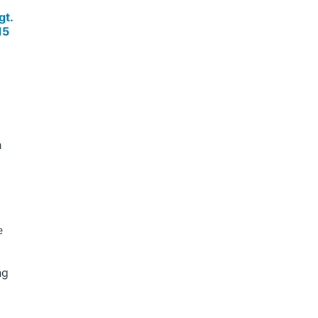
gt.
15
h
e
ng