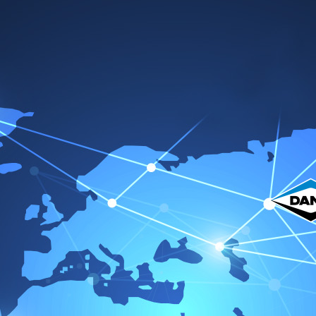
Home
Über uns
Produkte
Katalog
Vict
onen
>
Mehr-Lagen-Stahl (MLS)-Zylinderkopfdichtungen und