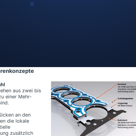
Bodenblech. Sicken sowie vollflächi
ehen aus zwei bis
(innen) und partielle
zu einer Mehr-
Elastomerbeschichtungen (außen)
ind.
verbessern das Abdichtpotenzial die
modernen Dichtungssysteme.
Sicken an den
Makroabdichtung durch Sicken und
n die lokale
Mikroabdichtung durch
ielle
Elastomerbeschichtungen.
ung zusätzlich
orenkonzepte
hl
ehen aus zwei bis
zu einer Mehr-
ind.
Sicken an den
en die lokale
ielle
ung zusätzlich