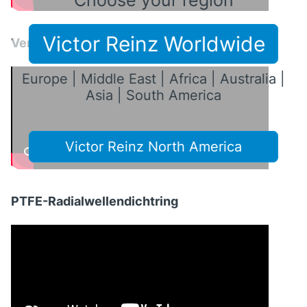
Victor Reinz Worldwide
Ventildeckeldichtung
Europe | Middle East | Africa | Australia |
Asia | South America
Victor Reinz North America
PTFE-Radialwellendichtring