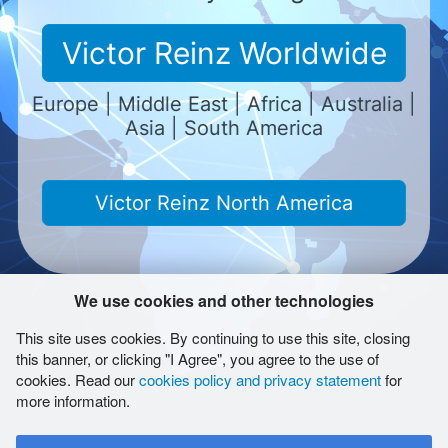
Victor Reinz Worldwide
Europe | Middle East | Africa | Australia |
Asia | South America
Victor Reinz North America
We use cookies and other technologies
This site uses cookies. By continuing to use this site, closing
Cabecera
this banner, or clicking "I Agree", you agree to the use of
Condiciones
cookies. Read our
cookies policy and privacy statement
for
Condiciones de uso
more information.
Report Form (LkSG)
Salvaguarda de la privacidad de los datos