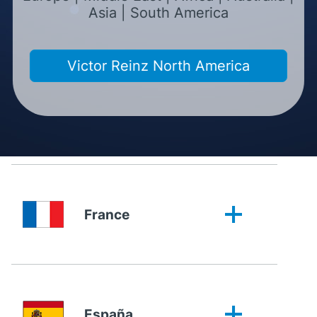
Asia | South America
Great Britain
Victor Reinz North America
Italia
France
España