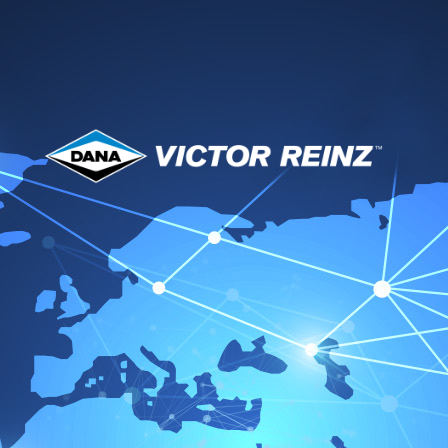
Packaging Recycling
Information
Nueva Directiva de la UE sobre envases:
trabajando juntos por la protección del medio
ambiente
Con la nueva Directiva sobre envases, que se
aplica en toda Europa, Victor Reinz® está
aplicando de forma coherente los requisitos
actualizados en materia de reciclaje. Nuestro